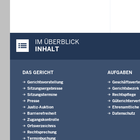
IM ÜBERBLICK
Justiz-Portal im Überblick:
INHALT
DAS GERICHT
AUFGABEN
Gerichtsvorstellung
Geschäftsverte
Sitzungsergebnisse
Gerichtsbezirk
Sitzungstermine
Rechtspflege
Presse
Güterichterver
Justiz-Auktion
Ehrenamtliche
Barrierefreiheit
Datenschutz
Zugangskontrolle
Ortsverzeichnis
Rechtsprechung
Terminbuchung