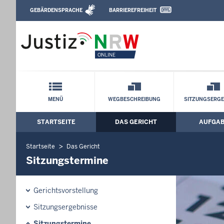
Direkt zum Inhalt
GEBÄRDENSPRACHE
BARRIEREFREIHEIT
Leichte Sprache, Gebärdensprachenvideo u
Arbeitsgericht Duisburg: Sitzungstermi
Schnellnavigation mit Volltext-Suche
MENÜ
WEGBESCHREIBUNG
SITZUNGSERGE
STARTSEITE
DAS GERICHT
AUFGA
Hauptmenü: Hauptnavigation
Startseite
Das Gericht
Sitzungstermine
Gerichtsvorstellung
Sitzungsergebnisse
Sitzungstermine