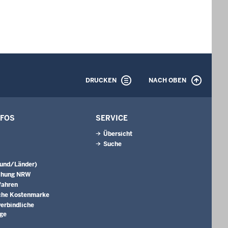
DRUCKEN
NACH OBEN
NFOS
SERVICE
Übersicht
Suche
Bund/Länder)
chung NRW
fahren
che Kostenmarke
erbindliche
äge