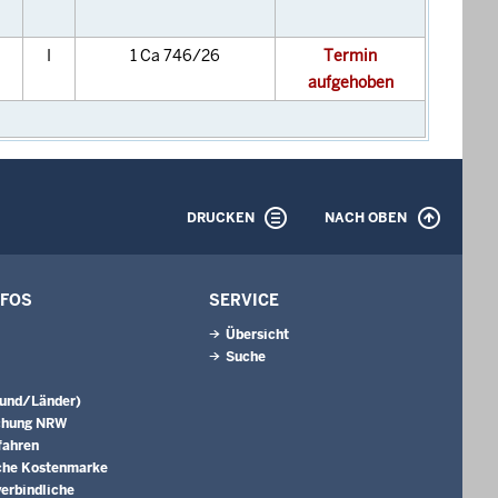
I
1 Ca 746/26
Termin
aufgehoben
DRUCKEN
NACH OBEN
NFOS
SERVICE
Übersicht
Suche
Bund/Länder)
chung NRW
fahren
che Kostenmarke
erbindliche