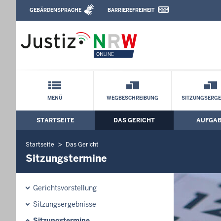
Direkt zum Inhalt
GEBÄRDENSPRACHE
BARRIEREFREIHEIT
Leichte Sprache, Gebärdensprachenvideo u
Arbeitsgericht Duisburg: Sitzungstermi
Schnellnavigation mit Volltext-Suche
MENÜ
WEGBESCHREIBUNG
SITZUNGSERGE
STARTSEITE
DAS GERICHT
AUFGA
Hauptmenü: Hauptnavigation
Startseite
Das Gericht
Sitzungstermine
Gerichtsvorstellung
Sitzungsergebnisse
Sitzungstermine