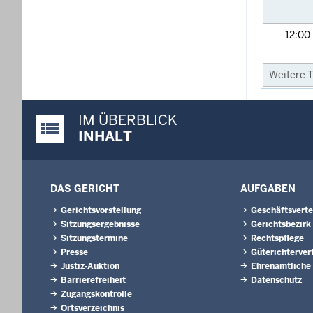
12:00
Weitere T
IM ÜBERBLICK
Justiz-Portal im Überblick:
INHALT
DAS GERICHT
AUFGABEN
Gerichtsvorstellung
Geschäftsverte
Sitzungsergebnisse
Gerichtsbezirk
Sitzungstermine
Rechtspflege
Presse
Güterichterver
Justiz-Auktion
Ehrenamtliche
Barrierefreiheit
Datenschutz
Zugangskontrolle
Ortsverzeichnis