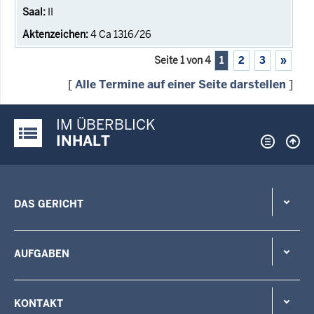
II
4 Ca 1316/26
Seite 1 von 4
1
2
3
»
[
Alle Termine auf einer Seite darstellen
]
IM ÜBERBLICK
Justiz-Portal im Überblick:
INHALT
DAS GERICHT
AUFGABEN
KONTAKT