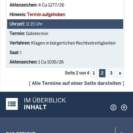
4 Ca 1277/26
Termin aufgehoben
11:15
Uhr
Gütetermin
Klagen in bürgerlichen Rechtsstreitigkeiten
I
1 Ca 1035/26
Seite 2 von 4
1
2
3
»
[
Alle Termine auf einer Seite darstellen
]
IM ÜBERBLICK
Justiz-Portal im Überblick:
INHALT