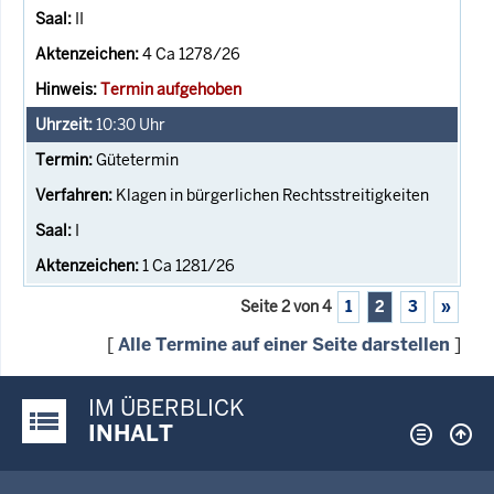
II
4 Ca 1278/26
Termin aufgehoben
10:30
Uhr
Gütetermin
Klagen in bürgerlichen Rechtsstreitigkeiten
I
1 Ca 1281/26
Seite 2 von 4
1
2
3
»
[
Alle Termine auf einer Seite darstellen
]
IM ÜBERBLICK
Justiz-Portal im Überblick:
INHALT