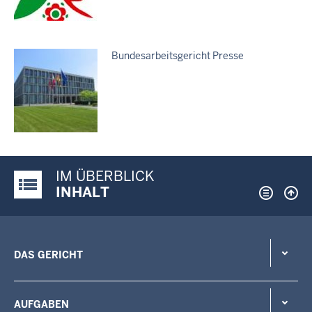
Bundesarbeitsgericht Presse
IM ÜBERBLICK
Justiz-Portal im Überblick:
INHALT
DAS GERICHT
AUFGABEN