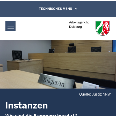
Direkt zum Inhalt
Arbeitsgericht Duisburg: Instanzen
TECHNISCHES MENÜ
Leichte Sprache, Gebärdensprachenvideo
und Kontaktformular
Quelle: Justiz NRW
Instanzen
Wie sind die Kammern besetzt?