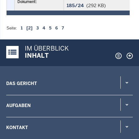
Dokument:
185/24
(292 KB)
1
[2]
3
4
5
6
7
Seite:
IM ÜBERBLICK
Justiz-Portal im Überblick:
INHALT
DAS GERICHT
AUFGABEN
KONTAKT