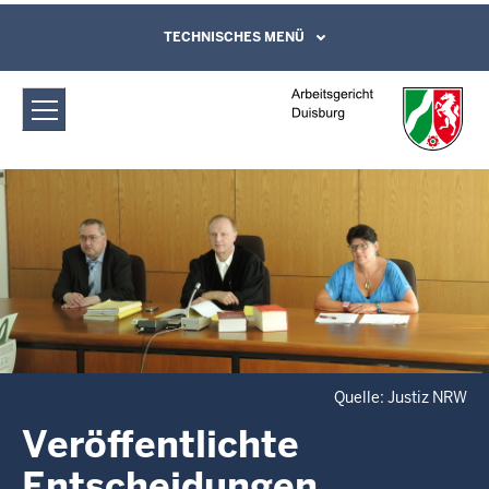
Direkt zum Inhalt
Arbeitsgericht Duisburg:
TECHNISCHES MENÜ
Leichte Sprache, Gebärdensprachenvideo
und Kontaktformular
Veröffentlichte
Entscheidungen
Quelle: Justiz NRW
Veröffentlichte
Entscheidungen