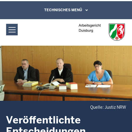
Direkt zum Inhalt
Arbeitsgericht Duisburg:
TECHNISCHES MENÜ
Leichte Sprache, Gebärdensprachenvideo
und Kontaktformular
Veröffentlichte
Entscheidungen
Quelle: Justiz NRW
Veröffentlichte
Entscheidungen