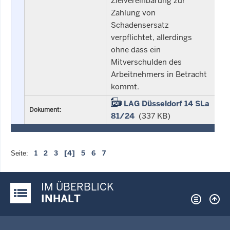
Zielvereinbarung zur
Zahlung von
Schadensersatz
verpflichtet, allerdings
ohne dass ein
Mitverschulden des
Arbeitnehmers in Betracht
kommt.
LAG Düsseldorf 14 SLa
Dokument:
81/24
(337 KB)
1
2
3
[4]
5
6
7
Seite:
IM ÜBERBLICK
Justiz-Portal im Überblick:
INHALT