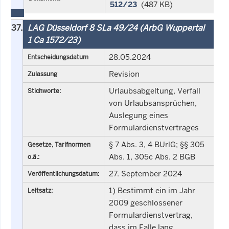
512/23
(487 KB)
37.
LAG Düsseldorf 8 SLa 49/24 (ArbG Wuppertal
1 Ca 1572/23)
28.05.2024
Entscheidungsdatum
Revision
Zulassung
Urlaubsabgeltung, Verfall
Stichworte:
von Urlaubsansprüchen,
Auslegung eines
Formulardienstvertrages
§ 7 Abs. 3, 4 BUrlG; §§ 305
Gesetze, Tarifnormen
Abs. 1, 305c Abs. 2 BGB
o.ä.:
27. September 2024
Veröffentlichungsdatum:
1) Bestimmt ein im Jahr
Leitsatz:
2009 geschlossener
Formulardienstvertrag,
dass im Falle lang